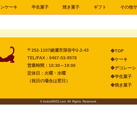
ョン
ケーキ
半生菓子
焼き菓子
ギフト
その他
〒252-1107
綾瀬市深谷中2-2-43
◆TOP
TEL/FAX：0467-53-9578
◆ケーキ
営業時間：10:30～19:00
◆デコレーシ
定休日：火曜・水曜
◆半生菓子
（祝日の場合は翌日）
◆焼き菓子
©
irodori0603.com
All Rights Reserved.