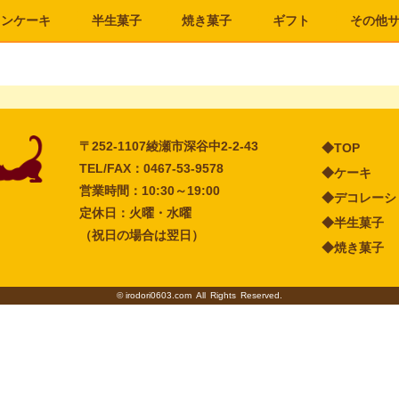
ョン
ケーキ
半生菓子
焼き菓子
ギフト
その他
〒252-1107
綾瀬市深谷中2-2-43
◆TOP
TEL/FAX：0467-53-9578
◆ケーキ
営業時間：10:30～19:00
◆デコレーシ
定休日：火曜・水曜
◆半生菓子
（祝日の場合は翌日）
◆焼き菓子
©
irodori0603.com
All Rights Reserved.