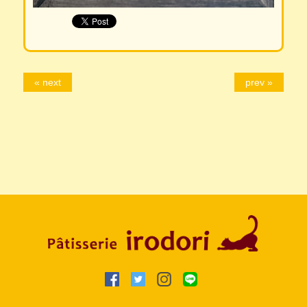
« next
prev »