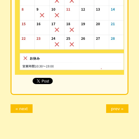
« next
prev »