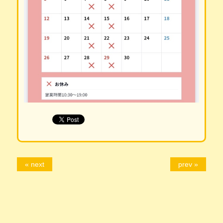
« next
prev »