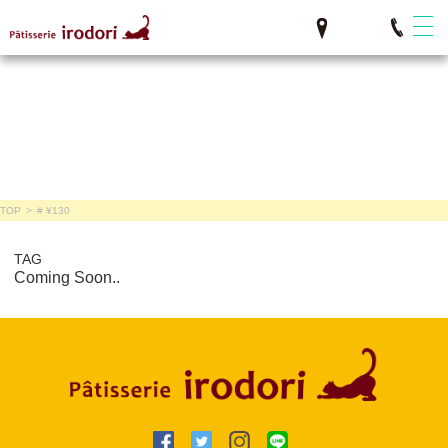
TOP
>
# ¥130
TAG
Coming Soon..