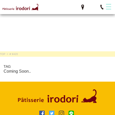
TOP
>
# ¥420
TAG
Coming Soon..