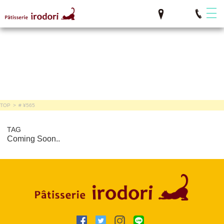
TOP
>
# ¥565
TAG
Coming Soon..