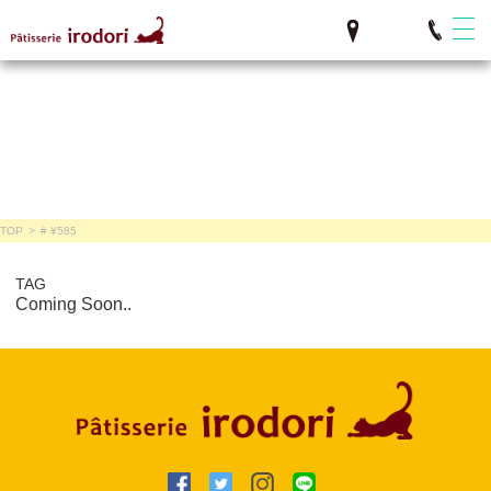
TOP
>
# ¥585
TAG
Coming Soon..