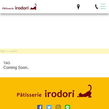
TOP
>
# ¥600
TAG
Coming Soon..