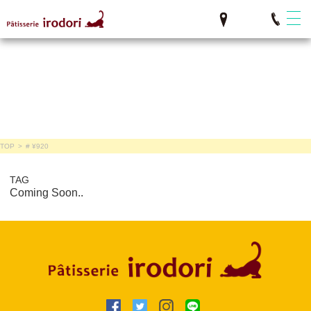
TOP
>
# ¥920
TAG
Coming Soon..