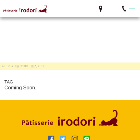
TOP
>
# 1個 ¥180 3個入 ¥650
TAG
Coming Soon..