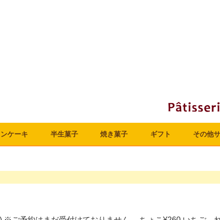
ョン
ケーキ
半生菓子
焼き菓子
ギフト
その他
)
※ご予約はまだ受付けておりません。
ちょこ¥260 いちご、れ