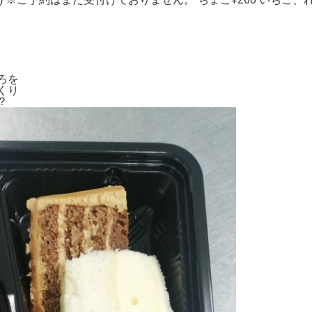
ろを
くり
？