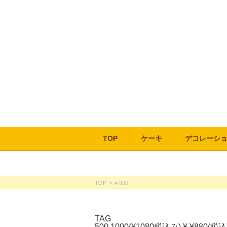
TOP
ケーキ
デコレーシ
TOP
>
# 500
TAG
500
1000(¥1080税込み)
¥
¥880(税込